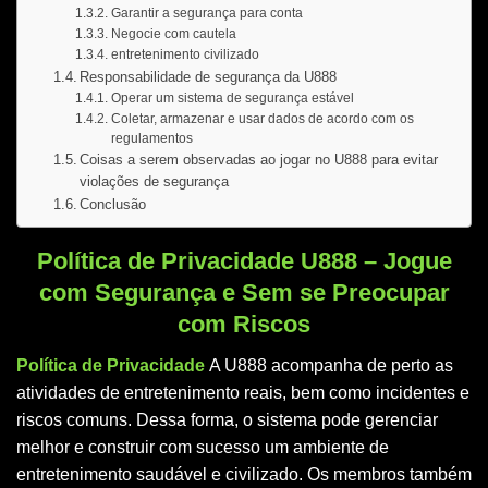
Garantir a segurança para conta
Negocie com cautela
entretenimento civilizado
Responsabilidade de segurança da U888
Operar um sistema de segurança estável
Coletar, armazenar e usar dados de acordo com os
regulamentos
Coisas a serem observadas ao jogar no U888 para evitar
violações de segurança
Conclusão
Política de Privacidade U888 – Jogue
com Segurança e Sem se Preocupar
com Riscos
Política de Privacidade
A U888 acompanha de perto as
atividades de entretenimento reais, bem como incidentes e
riscos comuns. Dessa forma, o sistema pode gerenciar
melhor e construir com sucesso um ambiente de
entretenimento saudável e civilizado. Os membros também