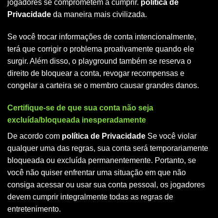
jogadores se comprometem a cumprir.
política de
Privacidade
da maneira mais civilizada.
Se você trocar informações de conta intencionalmente,
terá que corrigir o problema proativamente quando ele
surgir. Além disso, o playground também se reserva o
direito de bloquear a conta, revogar recompensas e
congelar a carteira se o membro causar grandes danos.
Certifique-se de que sua conta não seja
excluída/bloqueada inesperadamente
De acordo com
política de Privacidade
Se você violar
qualquer uma das regras, sua conta será temporariamente
bloqueada ou excluída permanentemente. Portanto, se
você não quiser enfrentar uma situação em que não
consiga acessar ou usar sua conta pessoal, os jogadores
devem cumprir integralmente todas as regras de
entretenimento.