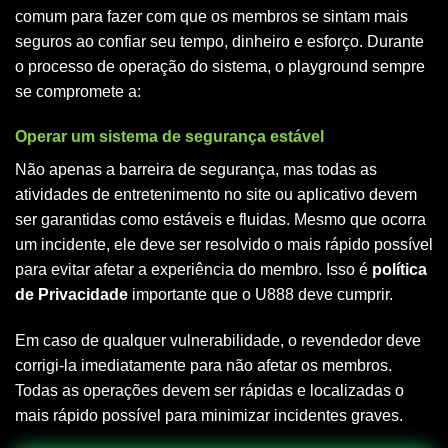
comum para fazer com que os membros se sintam mais
seguros ao confiar seu tempo, dinheiro e esforço. Durante
o processo de operação do sistema, o playground sempre
se compromete a:
Operar um sistema de segurança estável
Não apenas a barreira de segurança, mas todas as
atividades de entretenimento no site ou aplicativo devem
ser garantidas como estáveis ​​e fluidas. Mesmo que ocorra
um incidente, ele deve ser resolvido o mais rápido possível
para evitar afetar a experiência do membro. Isso é
política
de Privacidade
importante que o U888 deve cumprir.
Em caso de qualquer vulnerabilidade, o revendedor deve
corrigi-la imediatamente para não afetar os membros.
Todas as operações devem ser rápidas e localizadas o
mais rápido possível para minimizar incidentes graves.