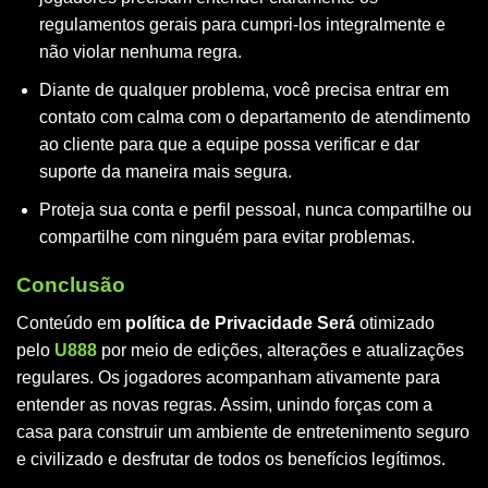
regulamentos gerais para cumpri-los integralmente e
não violar nenhuma regra.
Diante de qualquer problema, você precisa entrar em
contato com calma com o departamento de atendimento
ao cliente para que a equipe possa verificar e dar
suporte da maneira mais segura.
Proteja sua conta e perfil pessoal, nunca compartilhe ou
compartilhe com ninguém para evitar problemas.
Conclusão
Conteúdo em
política de Privacidade Será
otimizado
pelo
U888
por meio de edições, alterações e atualizações
regulares. Os jogadores acompanham ativamente para
entender as novas regras. Assim, unindo forças com a
casa para construir um ambiente de entretenimento seguro
e civilizado e desfrutar de todos os benefícios legítimos.