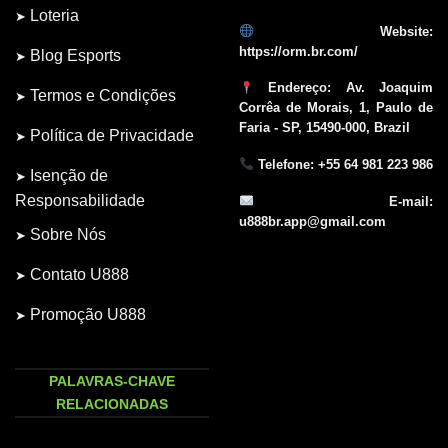
Loteria
Website:
https://orm.br.com/
Blog Esports
Endereço: Av. Joaquim
Termos e Condições
Corrêa de Morais, 1, Paulo de
Faria - SP, 15490-000, Brazil
Política de Privacidade
Telefone: +55 64 981 223 986
Isenção de
Responsabilidade
E-mail:
u888br.app@gmail.com
Sobre Nós
Contato U888
Promoção U888
PALAVRAS-CHAVE
RELACIONADAS