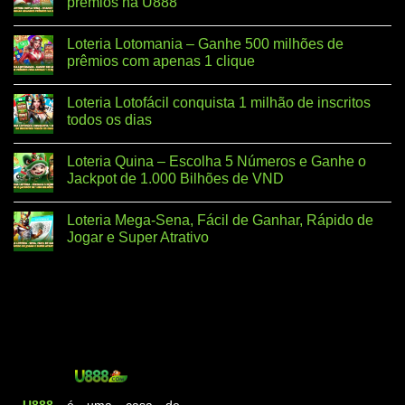
prêmios na U888
Nenhum
comentário
Loteria Lotomania – Ganhe 500 milhões de
em
Loteria
prêmios com apenas 1 clique
Dupla
Sena
Nenhum
–
comentário
Loteria Lotofácil conquista 1 milhão de inscritos
Chance
em
de
Loteria
todos os dias
ganhar
Lotomania
grandes
–
Nenhum
prêmios
Ganhe
comentário
Loteria Quina – Escolha 5 Números e Ganhe o
na
500
em
U888
milhões
Loteria
Jackpot de 1.000 Bilhões de VND
de
Lotofácil
prêmios
conquista
Nenhum
com
1
comentário
Loteria Mega-Sena, Fácil de Ganhar, Rápido de
apenas
milhão
em
1
de
Loteria
Jogar e Super Atrativo
clique
inscritos
Quina
todos
–
Nenhum
os
Escolha
comentário
dias
5
em
Números
Loteria
e
Mega-
Ganhe
Sena,
o
Fácil
Jackpot
de
de
Ganhar,
1.000
Rápido
Bilhões
de
de
Jogar
VND
e