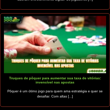
Truques de pôquer para aumentar sua taxa de vitórias:
invencível nas apostas
Pôquer é um ótimo jogo para quem ama estratégia e quer se
desafiar. Com altas [...]