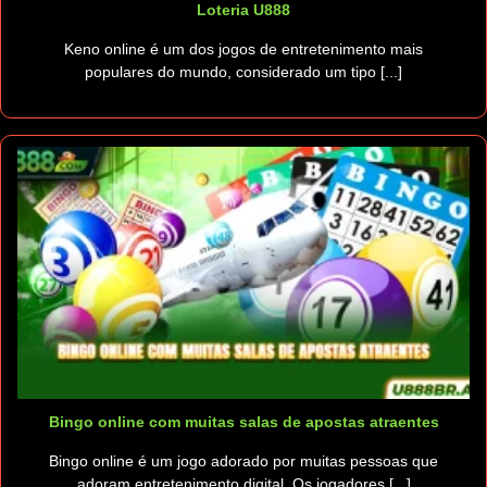
Loteria U888
Keno online é um dos jogos de entretenimento mais
populares do mundo, considerado um tipo [...]
Bingo online com muitas salas de apostas atraentes
Bingo online é um jogo adorado por muitas pessoas que
adoram entretenimento digital. Os jogadores [...]