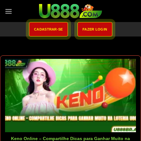
Skip
to
content
CADASTRAR-SE
FAZER LOGIN
Keno Online – Compartilhe Dicas para Ganhar Muito na