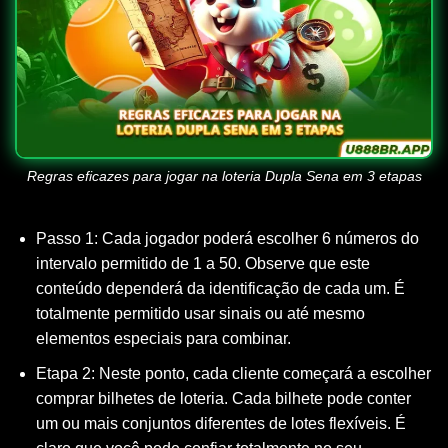
Regras eficazes para jogar na loteria Dupla Sena em 3 etapas
Passo 1: Cada jogador poderá escolher 6 números do
intervalo permitido de 1 a 50. Observe que este
conteúdo dependerá da identificação de cada um. É
totalmente permitido usar sinais ou até mesmo
elementos especiais para combinar.
Etapa 2: Neste ponto, cada cliente começará a escolher
comprar bilhetes de loteria. Cada bilhete pode conter
um ou mais conjuntos diferentes de lotes flexíveis. É