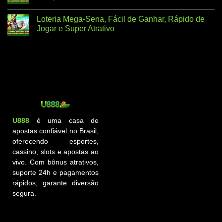
prêmios
conquista
Nenhum
com
1
comentário
Loteria Mega-Sena, Fácil de Ganhar, Rápido de
apenas
milhão
em
1
de
Loteria
Jogar e Super Atrativo
clique
inscritos
Quina
todos
–
Nenhum
os
Escolha
comentário
dias
5
em
Números
Loteria
e
Mega-
Ganhe
Sena,
o
Fácil
Jackpot
de
de
Ganhar,
1.000
Rápido
Bilhões
de
de
Jogar
VND
e
U888
é uma casa de
Super
Atrativo
apostas confiável no Brasil,
oferecendo esportes,
cassino, slots e apostas ao
vivo. Com bônus atrativos,
suporte 24h e pagamentos
rápidos, garante diversão
segura.