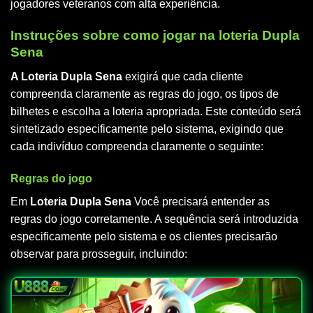
jogadores veteranos com alta experiência.
Instruções sobre como jogar na loteria Dupla
Sena
A Loteria Dupla Sena
exigirá que cada cliente
compreenda claramente as regras do jogo, os tipos de
bilhetes e escolha a loteria apropriada. Este conteúdo será
sintetizado especificamente pelo sistema, exigindo que
cada indivíduo compreenda claramente o seguinte:
Regras do jogo
Em
Loteria Dupla Sena
Você precisará entender as
regras do jogo corretamente. A sequência será introduzida
especificamente pelo sistema e os clientes precisarão
observar para prosseguir, incluindo: