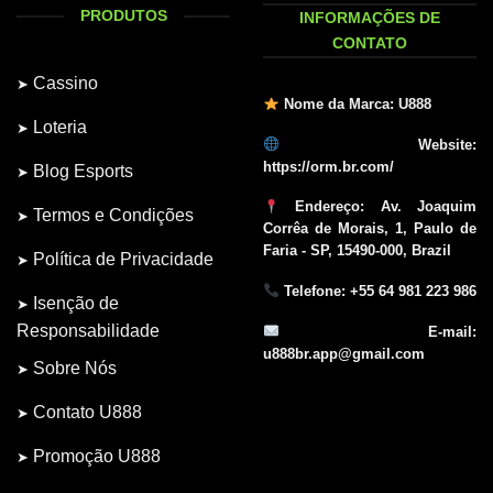
PRODUTOS
INFORMAÇÕES DE
CONTATO
Cassino
Nome da Marca: U888
Loteria
Website:
https://orm.br.com/
Blog Esports
Endereço: Av. Joaquim
Termos e Condições
Corrêa de Morais, 1, Paulo de
Faria - SP, 15490-000, Brazil
Política de Privacidade
Telefone: +55 64 981 223 986
Isenção de
Responsabilidade
E-mail:
u888br.app@gmail.com
Sobre Nós
Contato U888
Promoção U888