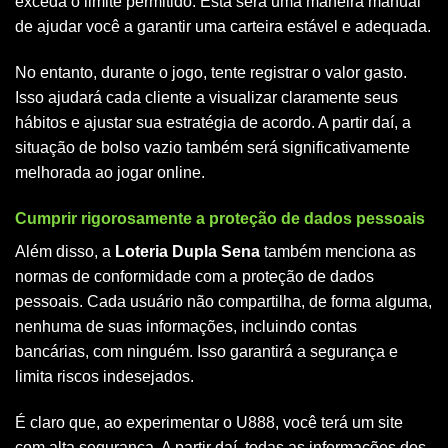
exceda o limite permitido. Esta será uma maneira manual
de ajudar você a garantir uma carteira estável e adequada.
No entanto, durante o jogo, tente registrar o valor gasto.
Isso ajudará cada cliente a visualizar claramente seus
hábitos e ajustar sua estratégia de acordo. A partir daí, a
situação de bolso vazio também será significativamente
melhorada ao jogar online.
Cumprir rigorosamente a proteção de dados pessoais
Além disso, a
Loteria Dupla Sena
também menciona as
normas de conformidade com a proteção de dados
pessoais. Cada usuário não compartilha, de forma alguma,
nenhuma de suas informações, incluindo contas
bancárias, com ninguém. Isso garantirá a segurança e
limita riscos indesejados.
É claro que, ao experimentar o U888, você terá um site
com alta segurança. A partir daí, todas as informações dos