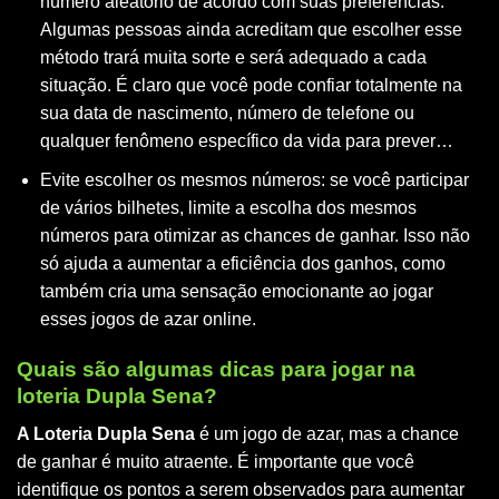
número aleatório de acordo com suas preferências.
Algumas pessoas ainda acreditam que escolher esse
método trará muita sorte e será adequado a cada
situação. É claro que você pode confiar totalmente na
sua data de nascimento, número de telefone ou
qualquer fenômeno específico da vida para prever…
Evite escolher os mesmos números: se você participar
de vários bilhetes, limite a escolha dos mesmos
números para otimizar as chances de ganhar. Isso não
só ajuda a aumentar a eficiência dos ganhos, como
também cria uma sensação emocionante ao jogar
esses jogos de azar online.
Quais são algumas dicas para jogar na
loteria Dupla Sena?
A Loteria Dupla Sena
é um jogo de azar, mas a chance
de ganhar é muito atraente. É importante que você
identifique os pontos a serem observados para aumentar