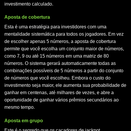
investimento calculado.
Aposta de cobertura
Esta é uma estratégia para investidores com uma
mentalidade sistemática para todos os jogadores. Em vez
de escolher apenas 5 números, a aposta de cobertura
permite que você escolha um conjunto maior de números,
como 7, 9 ou até 15 números em uma matriz de 80
números. O sistema gerará automaticamente todas as
combinações possíveis de 5 números a partir do conjunto
de números que você escolheu. Embora o custo do
investimento seja maior, ele aumenta sua probabilidade de
ganhar em centenas, até milhares de vezes, e abre a
oportunidade de ganhar vários prêmios secundários ao
mesmo tempo.
Aposta em grupo
Este é o segredo que os caçadores de jackpot