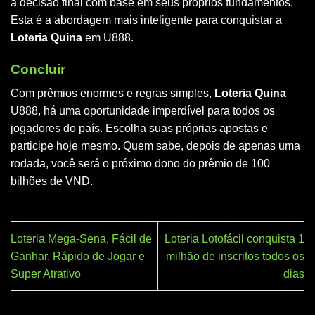
a decisão final com base em seus próprios fundamentos.
Esta é a abordagem mais inteligente para conquistar a
Loteria Quina
em U888.
Concluir
Com prêmios enormes e regras simples,
Loteria Quina
U888, há uma oportunidade imperdível para todos os
jogadores do país. Escolha suas próprias apostas e
participe hoje mesmo. Quem sabe, depois de apenas uma
rodada, você será o próximo dono do prêmio de 100
bilhões de VND.
Loteria Mega-Sena, Fácil de
Loteria Lotofácil conquista 1
Ganhar, Rápido de Jogar e
milhão de inscritos todos os
Super Atrativo
dias