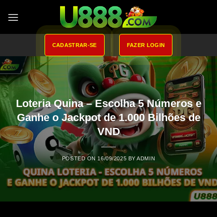
Skip
to
content
CADASTRAR-SE
FAZER LOGIN
Loteria Quina – Escolha 5 Números e
Ganhe o Jackpot de 1.000 Bilhões de
VND
POSTED ON
16/09/2025
BY
ADMIN