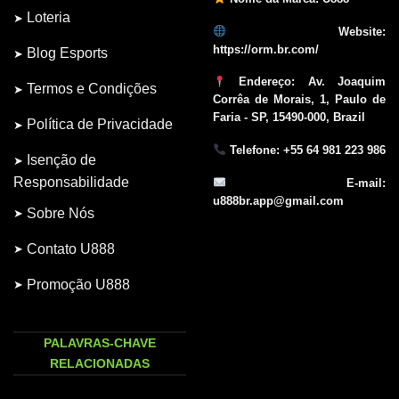
Loteria
Website:
https://orm.br.com/
Blog Esports
Endereço: Av. Joaquim
Termos e Condições
Corrêa de Morais, 1, Paulo de
Faria - SP, 15490-000, Brazil
Política de Privacidade
Telefone: +55 64 981 223 986
Isenção de
Responsabilidade
E-mail:
u888br.app@gmail.com
Sobre Nós
Contato U888
Promoção U888
PALAVRAS-CHAVE
RELACIONADAS