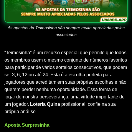
As apostas da Teimosinha são sempre muito apreciadas pelos
associados
“Teimosinha” é um recurso especial que permite que todos
os membros usem o mesmo conjunto de números favoritos
para participar de vários sorteios consecutivos, que podem
ser 3, 6, 12 ou até 24. Esta é a escolha perfeita para
jogadores que acreditam em suas próprias escolhas e não
querem perder nenhuma oportunidade. Essa forma de
jogar demonstra perseverança, uma virtude importante de
um jogador.
Loteria Quina
profissional, confie na sua
própria análise
Aposta Surpresinha