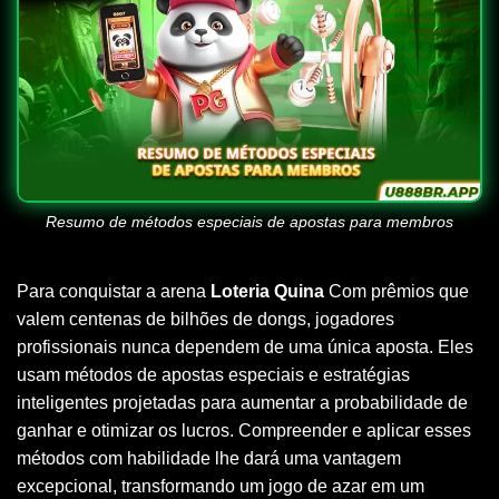
Resumo de métodos especiais de apostas para membros
Para conquistar a arena
Loteria Quina
Com prêmios que
valem centenas de bilhões de dongs, jogadores
profissionais nunca dependem de uma única aposta. Eles
usam métodos de apostas especiais e estratégias
inteligentes projetadas para aumentar a probabilidade de
ganhar e otimizar os lucros. Compreender e aplicar esses
métodos com habilidade lhe dará uma vantagem
excepcional, transformando um jogo de azar em um