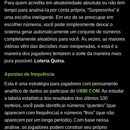
Para quem acredita em aleatoriedade absoluta ou não tem
tempo para analisá-la por conta própria, “Surpresinha” é
uma escolha inteligente. Em vez de se preocupar em
escolher números, você pode simplesmente deixar o
sistema gerar automaticamente um conjunto de números
completamente aleatórios para você. Às vezes, as maiores
vitórias vêm das decisões mais inesperadas, e esta é a
maneira dos jogadores tentarem a sorte da maneira mais
pura possível.
Loteria Quina.
Apostas de frequência
Esta é uma estratégia para jogadores com pensamento
analítico de dados ao participar do
U888 COM
. Ao estudar
a tabela estatística dos resultados dos últimos 100
sorteios, você pode identificar números “quentes” (que
aparecem com frequência) e números “frios” (que não
aparecem por um longo período). Com base nessa
análise, os jogadores podem construir seu próprio