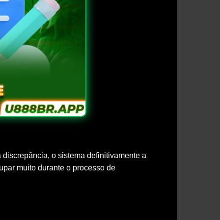
discrepância, o sistema definitivamente a
cupar muito durante o processo de