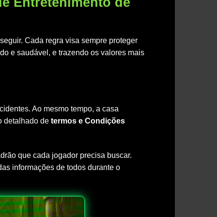
e Entretenimento de
eguir. Cada regra visa sempre proteger
do e saudável, e trazendo os valores mais
incidentes. Ao mesmo tempo, a casa
o detalhado de
termos e Condições
rão que cada jogador precisa buscar.
das informações de todos durante o