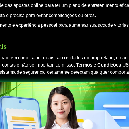
e das apostas online para ter um plano de entretenimento efica
ta e precisa para evitar complicações ou erros.
ento e experiência pessoal para aumentar sua taxa de vitórias
ais
ão tem como saber quais são os dados do proprietário, então
ar contas e não se importam com isso.
Termos e Condições
U88
istema de segurança, certamente detectam qualquer comporta