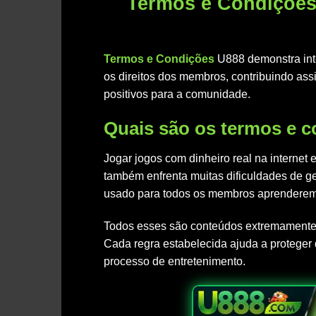
Termos e Condições
Termos e Condições
U888 demonstra inte
os direitos dos membros, contribuindo ass
positivos para a comunidade.
Quais são os termos e 
Jogar jogos com dinheiro real na internet
também enfrenta muitas dificuldades de 
usado para todos os membros aprenderem 
Todos esses são conteúdos extremamente 
Cada regra estabelecida ajuda a proteger
processo de entretenimento.