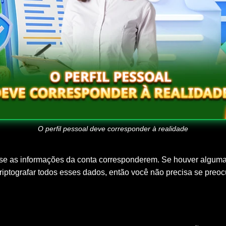
O perfil pessoal deve corresponder à realidade
se as informações da conta corresponderem. Se houver alguma 
riptografar todos esses dados, então você não precisa se preo