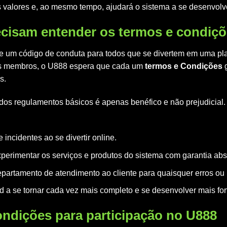
valores e, ao mesmo tempo, ajudará o sistema a se desenvolve
cisam entender os termos e condiç
 um código de conduta para todos que se divertem em uma plat
os membros, o U888 espera que cada um
termos e Condições
s.
os regulamentos básicos é apenas benéfico e não prejudicial. I
incidentes ao se divertir online.
perimentar os serviços e produtos do sistema com garantia abs
epartamento de atendimento ao cliente para quaisquer erros ou
a se tornar cada vez mais completo e se desenvolver mais fort
ndições para participação no U888