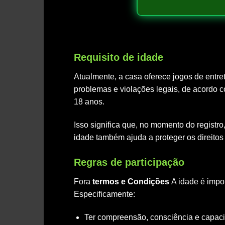
Requisito de idade
Atualmente, a casa oferece jogos de entret
problemas e violações legais, de acordo
18 anos.
Isso significa que, no momento do registr
idade também ajuda a proteger os direitos
Regras de participação
Fora
termos e Condições
A idade é impor
Especificamente:
Ter compreensão, consciência e capacida