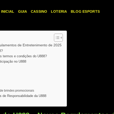
 INICIAL
GUIA
CASSINO
LOTERIA
BLOG ESPORTS
ulamentos de Entretenimento de 2025
8?
s termos e condições do U888?
ticipação no U888
 de brindes promocionais
s de Responsabilidade da U888