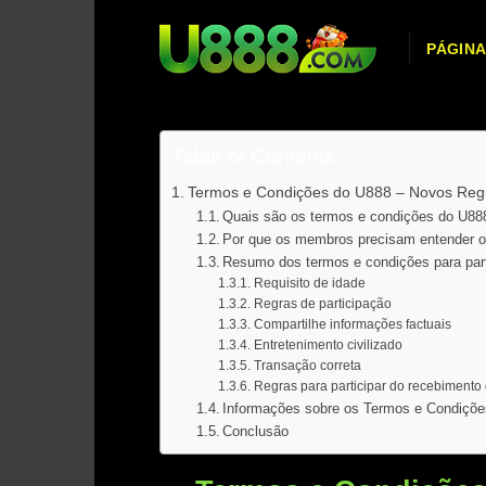
Skip
to
PÁGINA
content
Table of Contents
Termos e Condições do U888 – Novos Reg
Quais são os termos e condições do U88
Por que os membros precisam entender o
Resumo dos termos e condições para par
Requisito de idade
Regras de participação
Compartilhe informações factuais
Entretenimento civilizado
Transação correta
Regras para participar do recebimento
Informações sobre os Termos e Condiçõe
Conclusão