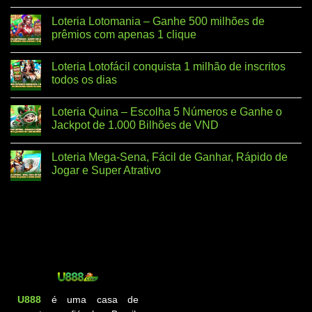
Nenhum
comentário
Loteria Lotomania – Ganhe 500 milhões de
em
Loteria
prêmios com apenas 1 clique
Dupla
Sena
Nenhum
–
comentário
Loteria Lotofácil conquista 1 milhão de inscritos
Chance
em
de
Loteria
todos os dias
ganhar
Lotomania
grandes
–
Nenhum
prêmios
Ganhe
comentário
Loteria Quina – Escolha 5 Números e Ganhe o
na
500
em
U888
milhões
Loteria
Jackpot de 1.000 Bilhões de VND
de
Lotofácil
prêmios
conquista
Nenhum
com
1
comentário
Loteria Mega-Sena, Fácil de Ganhar, Rápido de
apenas
milhão
em
1
de
Loteria
Jogar e Super Atrativo
clique
inscritos
Quina
todos
–
Nenhum
os
Escolha
comentário
dias
5
em
Números
Loteria
e
Mega-
Ganhe
Sena,
o
Fácil
Jackpot
de
de
Ganhar,
1.000
Rápido
Bilhões
de
de
Jogar
VND
e
U888
é uma casa de
Super
Atrativo