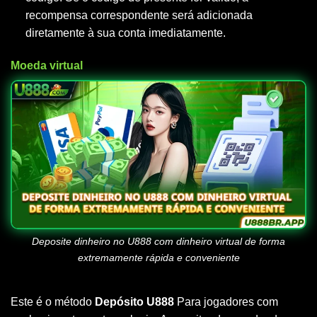
recompensa correspondente será adicionada
diretamente à sua conta imediatamente.
Moeda virtual
Deposite dinheiro no U888 com dinheiro virtual de forma
extremamente rápida e conveniente
Este é o método
Depósito U888
Para jogadores com