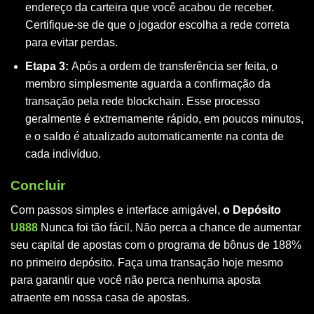
endereço da carteira que você acabou de receber.
Certifique-se de que o jogador escolha a rede correta
para evitar perdas.
Etapa 3:
Após a ordem de transferência ser feita, o
membro simplesmente aguarda a confirmação da
transação pela rede blockchain. Esse processo
geralmente é extremamente rápido, em poucos minutos,
e o saldo é atualizado automaticamente na conta de
cada indivíduo.
Concluir
Com passos simples e interface amigável,
o Depósito
U888
Nunca foi tão fácil. Não perca a chance de aumentar
seu capital de apostas com o programa de bônus de 188%
no primeiro depósito. Faça uma transação hoje mesmo
para garantir que você não perca nenhuma aposta
atraente em nossa casa de apostas.