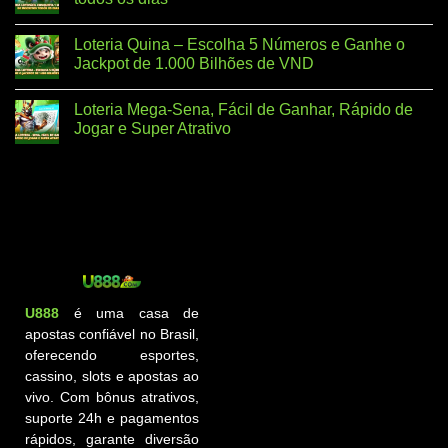
ganhar
Lotomania
grandes
–
Nenhum
prêmios
Ganhe
comentário
Loteria Quina – Escolha 5 Números e Ganhe o
na
500
em
U888
milhões
Loteria
Jackpot de 1.000 Bilhões de VND
de
Lotofácil
prêmios
conquista
Nenhum
com
1
comentário
Loteria Mega-Sena, Fácil de Ganhar, Rápido de
apenas
milhão
em
1
de
Loteria
Jogar e Super Atrativo
clique
inscritos
Quina
todos
–
Nenhum
os
Escolha
comentário
dias
5
em
Números
Loteria
e
Mega-
Ganhe
Sena,
o
Fácil
Jackpot
de
de
Ganhar,
1.000
Rápido
Bilhões
de
de
Jogar
VND
e
U888
é uma casa de
Super
Atrativo
apostas confiável no Brasil,
oferecendo esportes,
cassino, slots e apostas ao
vivo. Com bônus atrativos,
suporte 24h e pagamentos
rápidos, garante diversão