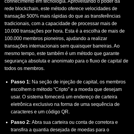
conhecimento em tecnologia. Aproveitando o poder da
rede blockchain, este método oferece velocidades de
transação 500% mais rápidas do que as transferências
tradicionais, com a capacidade de processar mais de
10.000 transações por hora. Esta é a escolha de mais de
100.000 membros pioneiros, ajudando a realizar
transações internacionais sem quaisquer barreiras. Ao
mesmo tempo, este também é um método que garante
segurança absoluta e anonimato para o fluxo de capital de
todos os membros.
Passo 1:
Na seção de injeção de capital, os membros
escolhem o método “Cripto” e a moeda que desejam
usar. O sistema fornecerá um endereço de carteira
eletrônica exclusivo na forma de uma sequência de
caracteres e um código QR.
Passo 2:
Abra sua carteira ou conta de corretora e
transfira a quantia desejada de moedas para o