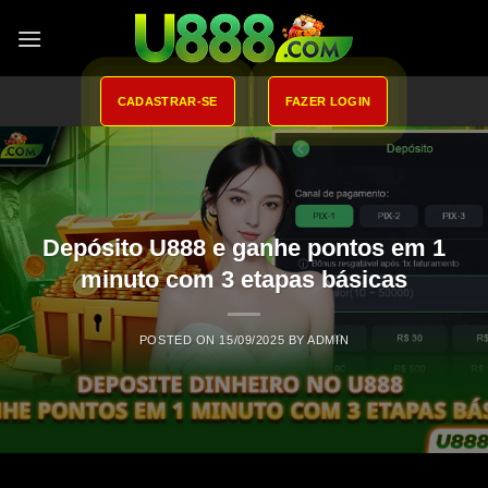
Skip
to
content
CADASTRAR-SE
FAZER LOGIN
Depósito U888 e ganhe pontos em 1
minuto com 3 etapas básicas
POSTED ON
15/09/2025
BY
ADMIN