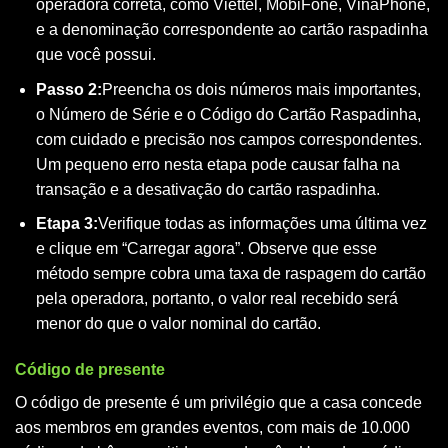
operadora correta, como Viettel, MobiFone, VinaPhone,
e a denominação correspondente ao cartão raspadinha
que você possui.
Passo 2:
Preencha os dois números mais importantes,
o Número de Série e o Código do Cartão Raspadinha,
com cuidado e precisão nos campos correspondentes.
Um pequeno erro nesta etapa pode causar falha na
transação e a desativação do cartão raspadinha.
Etapa 3:
Verifique todas as informações uma última vez
e clique em “Carregar agora”. Observe que esse
método sempre cobra uma taxa de raspagem do cartão
pela operadora, portanto, o valor real recebido será
menor do que o valor nominal do cartão.
Código de presente
O código de presente é um privilégio que a casa concede
aos membros em grandes eventos, com mais de 10.000