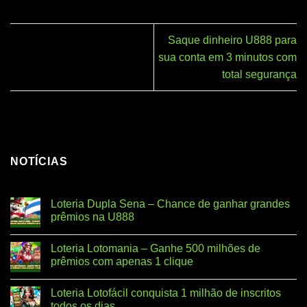
Saque dinheiro U888 para
sua conta em 3 minutos com
total segurança
NOTÍCIAS
Loteria Dupla Sena – Chance de ganhar grandes
prêmios na U888
Nenhum
comentário
Loteria Lotomania – Ganhe 500 milhões de
em
Loteria
prêmios com apenas 1 clique
Dupla
Sena
Nenhum
–
comentário
Loteria Lotofácil conquista 1 milhão de inscritos
Chance
em
de
Loteria
todos os dias