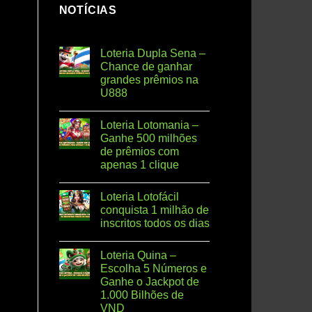
NOTÍCIAS
Loteria Dupla Sena –
Chance de ganhar
grandes prêmios na
U888
Nenhum
comentário
Loteria Lotomania –
em
Loteria
Ganhe 500 milhões
Dupla
de prêmios com
Sena
–
apenas 1 clique
Chance
de
Nenhum
ganhar
comentário
Loteria Lotofácil
em
grandes
Loteria
prêmios
conquista 1 milhão de
Lotomania
na
inscritos todos os dias
–
U888
Ganhe
Nenhum
500
comentário
milhões
Loteria Quina –
em
de
Loteria
Escolha 5 Números e
prêmios
Lotofácil
com
Ganhe o Jackpot de
conquista
apenas
1
1.000 Bilhões de
1
milhão
clique
VND
de