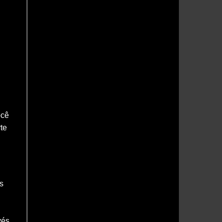
ocê
rte
s
vés