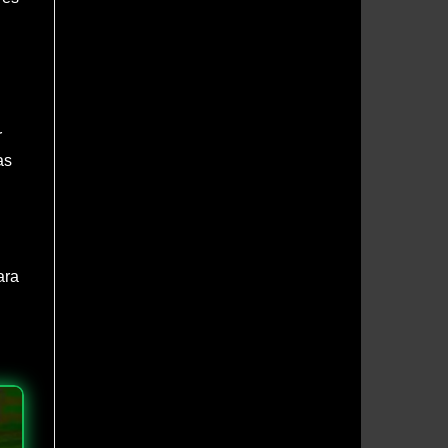
r
as
ara