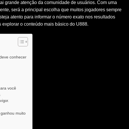
trai grande atenção da comunidade de usuários. Com uma
nte, será a principal escolha que muitos jogadores sempre
eja atento para informar o número exato nos resultados
s explorar o conteúdo mais básico do U888.
 deve conhecer
para você
a
vigor.
 ganhou muito