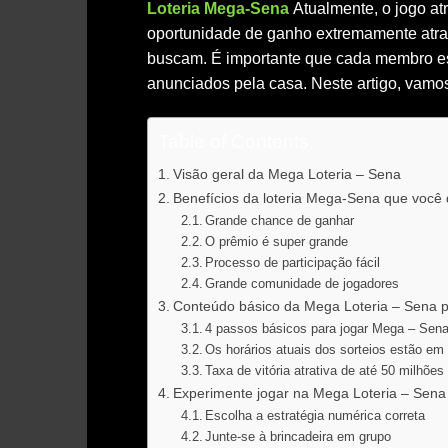
Loteria Mega-Sena
Atualmente, o jogo a
oportunidade de ganho extremamente atrae
buscam. É importante que cada membro est
anunciados pela casa. Neste artigo, vamo
Table of Contents
Visão geral da Mega Loteria – Sena
Benefícios da loteria Mega-Sena que você
Grande chance de ganhar
O prêmio é super grande
Processo de participação fácil
Grande comunidade de jogadores
Conteúdo básico da Mega Loteria – Sena 
4 passos básicos para jogar Mega – Sen
Os horários atuais dos sorteios estão em 
Taxa de vitória atrativa de até 50 milhões
Experimente jogar na Mega Loteria – Sena
Escolha a estratégia numérica correta
Junte-se à brincadeira em grupo