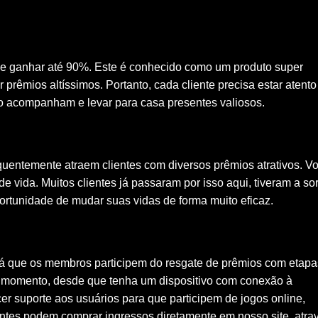
de ganhar até 90%. Este é conhecido como um produto super
rêmios altíssimos. Portanto, cada cliente precisa estar atento
 o acompanham e levar para casa presentes valiosos.
quentemente atraem clientes com diversos prêmios atrativos. V
de vida. Muitos clientes já passaram por isso aqui, tiveram a so
portunidade de mudar suas vidas de forma muito eficaz.
rá que os membros participem do resgate de prêmios com etapa
r momento, desde que tenha um dispositivo com conexão à
er suporte aos usuários para que participem de jogos online,
ientes podem comprar ingressos diretamente em nosso site, atra