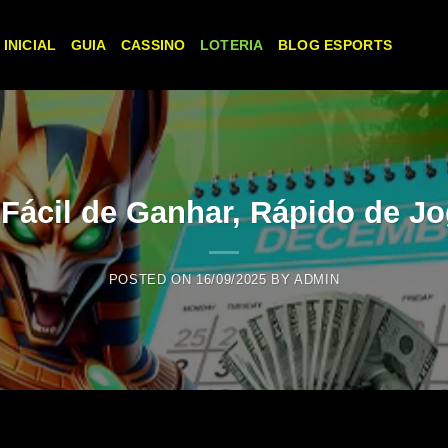
 INICIAL
GUIA
CASSINO
LOTERIA
BLOG ESPORTS
Fácil de Ganhar, Rápido de Jo
POSTED ON
16/09/2025
BY
ADMIN