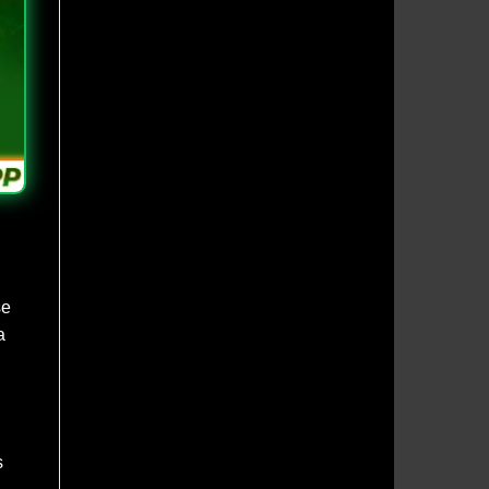
se
a
s