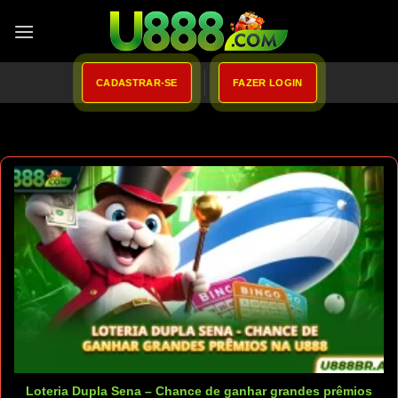
Skip
to
content
CADASTRAR-SE
FAZER LOGIN
Loteria Dupla Sena – Chance de ganhar grandes prêmios