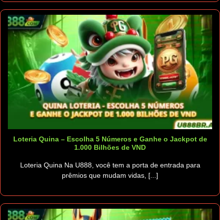
Loteria Quina – Escolha 5 Números e Ganhe o Jackpot de
1.000 Bilhões de VND
Loteria Quina Na U888, você tem a porta de entrada para
prêmios que mudam vidas, [...]