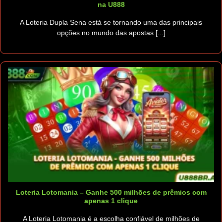
na U888
A Loteria Dupla Sena está se tornando uma das principais
opções no mundo das apostas [...]
Loteria Lotomania – Ganhe 500 milhões de prêmios com
apenas 1 clique
A Loteria Lotomania é a escolha confiável de milhões de