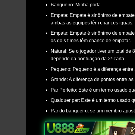
Banqueiro: Minha porta.
Empate: Empate é sinônimo de empate
ambas as equipes têm chances iguais.
Empate: Empate é sinônimo de empate
os dois times têm chance de empatar.
Natural: Se o jogador tiver um total de 
depende da pontuação da 3ª carta.
Pequeno: Pequeno é a diferença entre a
Grande: A diferença de pontos entre as 
Par Perfeito: Este é um termo usado q
Qualquer par: Este é um termo usado q
Par do banqueiro: se um membro aposta