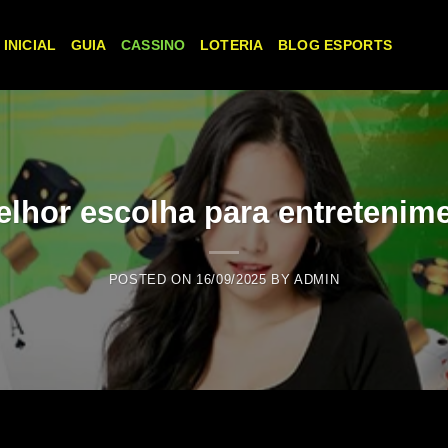
 INICIAL
GUIA
CASSINO
LOTERIA
BLOG ESPORTS
elhor escolha para entretenim
POSTED ON
16/09/2025
BY
ADMIN