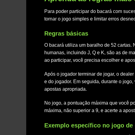
Para poder participar do bacará com suces
tornar o jogo simples e limitar erros desne
Regras básicas
O bacará utiliza um baralho de 52 cartas. 
humanas, incluindo J, Q e K, são as de ma
ao participar, você precisa escolher e apo
Após o jogador terminar de jogar, o dealer
e do jogador. Em seguida, durante o jogo, 
apostas apropriada.
No jogo, a pontuação máxima que você po
máxima, não superior a 9, e acerte a apos
Exemplo específico no jogo de 