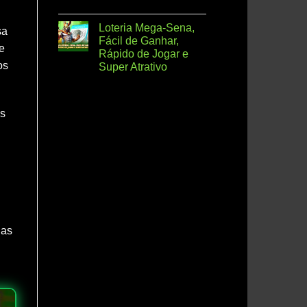
inscritos
Nenhum
todos
comentário
os
Loteria Mega-Sena,
em
sa
dias
Loteria
Fácil de Ganhar,
Quina
e
Rápido de Jogar e
–
Escolha
os
Super Atrativo
5
Números
Nenhum
e
comentário
em
Ganhe
Loteria
o
as
Mega-
Jackpot
Sena,
de
Fácil
1.000
de
Bilhões
Ganhar,
de
Rápido
VND
de
Jogar
e
Super
Atrativo
das