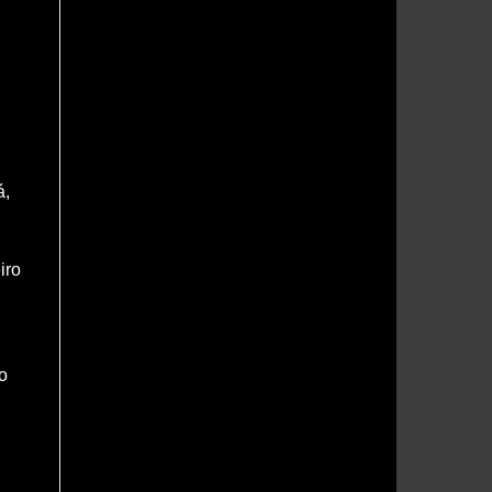
á,
iro
o