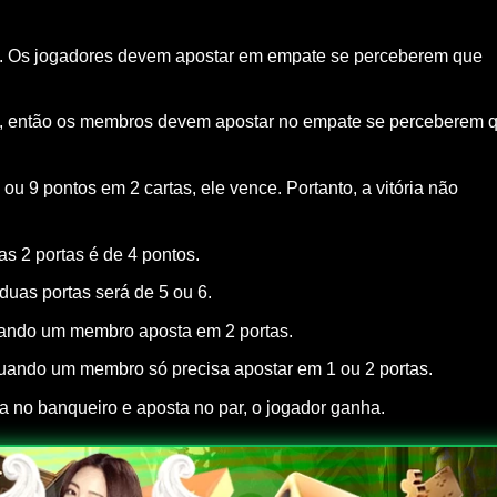
. Os jogadores devem apostar em empate se perceberem que
, então os membros devem apostar no empate se perceberem 
8 ou 9 pontos em 2 cartas, ele vence. Portanto, a vitória não
s 2 portas é de 4 pontos.
duas portas será de 5 ou 6.
uando um membro aposta em 2 portas.
uando um membro só precisa apostar em 1 ou 2 portas.
 no banqueiro e aposta no par, o jogador ganha.