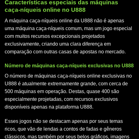
Características especiais das máquinas
caça-níqueis online no U888
A máquina caça-níqueis online da U888 não é apenas
uma máquina caça-níqueis comum, mas um jogo especial
com muitos recursos excepcionais projetados
exclusivamente, criando uma clara diferença em
comparação com outras casas de apostas no mercado.
Número de máquinas caça-níqueis exclusivas no U888
O número de máquinas caça-níqueis online exclusivas no
U888 é atualmente extremamente grande, com cerca de
500 máquinas em operação. Destas, quase 400 são
especialmente projetadas, com recursos exclusivos
disponíveis apenas na plataforma U888.
Esses jogos não se destacam apenas por seus temas
ricos, que vão de lendas a contos de fadas e gêneros
clássicos, mas também por seus belos gráficos, imagens