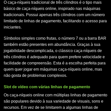
O caça-níqueis tradicional de três cilindros é o tipo mais
básico de caça-níqueis online, inspirado nas máquinas
tradicionais. Possui apenas três cilindros com um número
limitado de linhas de pagamento, facilitando o acesso para
iniciantes.
Símbolos simples como frutas, o número 7 ou a barra BAR
também estão presentes em abundância. Graças à sua
jogabilidade descomplicada, o clássico caça-níqueis de
três cilindros é adequado para quem prefere velocidade e
facilidade de compreensão. Esta é a escolha perfeita para
quem quer jogar em máquinas caça-níqueis online, mas
não gosta de problemas complexos.
Slot de vídeo com várias linhas de pagamento
Os caça-níqueis online com múltiplas linhas de pagamento
são populares devido à sua variedade de visuais, sons e
recursos. Em vez de se limitarem a algumas linhas de