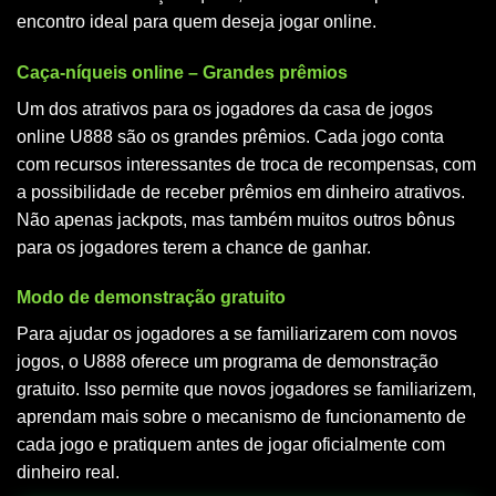
encontro ideal para quem deseja jogar online.
Caça-níqueis online – Grandes prêmios
Um dos atrativos para os jogadores da casa de jogos
online U888 são os grandes prêmios. Cada jogo conta
com recursos interessantes de troca de recompensas, com
a possibilidade de receber prêmios em dinheiro atrativos.
Não apenas jackpots, mas também muitos outros bônus
para os jogadores terem a chance de ganhar.
Modo de demonstração gratuito
Para ajudar os jogadores a se familiarizarem com novos
jogos, o U888 oferece um programa de demonstração
gratuito. Isso permite que novos jogadores se familiarizem,
aprendam mais sobre o mecanismo de funcionamento de
cada jogo e pratiquem antes de jogar oficialmente com
dinheiro real.