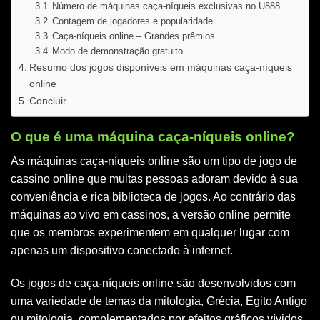
Número de máquinas caça-níqueis exclusivas no U888
Contagem de jogadores e popularidade
Caça-níqueis online – Grandes prêmios
Modo de demonstração gratuito
Resumo dos jogos disponíveis em máquinas caça-níqueis
online
Concluir
O que é uma máquina caça-níqueis online?
As máquinas caça-níqueis online são um tipo de jogo de
cassino online que muitas pessoas adoram devido à sua
conveniência e rica biblioteca de jogos. Ao contrário das
máquinas ao vivo em cassinos, a versão online permite
que os membros experimentem em qualquer lugar com
apenas um dispositivo conectado à internet.
Os jogos de caça-níqueis online são desenvolvidos com
uma variedade de temas da mitologia, Grécia, Egito Antigo
ou mitologia, complementados por efeitos gráficos vívidos