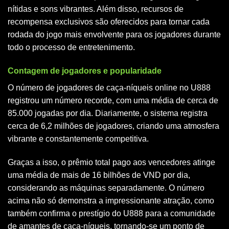
nítidas e sons vibrantes. Além disso, recursos de
recompensa exclusivos são oferecidos para tornar cada
rodada do jogo mais envolvente para os jogadores durante
todo o processo de entretenimento.
Contagem de jogadores e popularidade
O número de jogadores de caça-níqueis online no U888
registrou um número recorde, com uma média de cerca de
85.000 jogadas por dia. Diariamente, o sistema registra
cerca de 6,2 milhões de jogadores, criando uma atmosfera
vibrante e constantemente competitiva.
Graças a isso, o prêmio total pago aos vencedores atinge
uma média de mais de 16 bilhões de VND por dia,
considerando as máquinas separadamente. O número
acima não só demonstra a impressionante atração, como
também confirma o prestígio do U888 para a comunidade
de amantes de caça-níqueis, tornando-se um ponto de