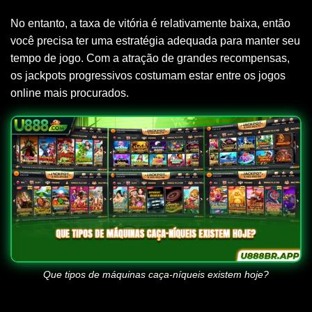
No entanto, a taxa de vitória é relativamente baixa, então
você precisa ter uma estratégia adequada para manter seu
tempo de jogo. Com a atração de grandes recompensas,
os jackpots progressivos costumam estar entre os jogos
online mais procurados.
Que tipos de máquinas caça-níqueis existem hoje?