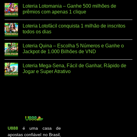
comentário
Loteria Lotomania – Ganhe 500 milhões de
em
Loteria
prêmios com apenas 1 clique
Dupla
Sena
Nenhum
–
comentário
Loteria Lotofácil conquista 1 milhão de inscritos
Chance
em
de
Loteria
todos os dias
ganhar
Lotomania
grandes
–
Nenhum
prêmios
Ganhe
comentário
Loteria Quina – Escolha 5 Números e Ganhe o
na
500
em
U888
milhões
Loteria
Jackpot de 1.000 Bilhões de VND
de
Lotofácil
prêmios
conquista
Nenhum
com
1
comentário
Loteria Mega-Sena, Fácil de Ganhar, Rápido de
apenas
milhão
em
1
de
Loteria
Jogar e Super Atrativo
clique
inscritos
Quina
todos
–
Nenhum
os
Escolha
comentário
dias
5
em
Números
Loteria
e
Mega-
Ganhe
Sena,
o
Fácil
Jackpot
de
de
Ganhar,
1.000
Rápido
Bilhões
de
de
Jogar
VND
e
U888
é uma casa de
Super
Atrativo
apostas confiável no Brasil,