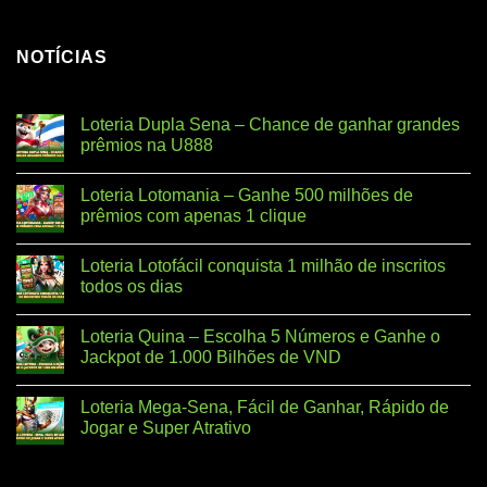
NOTÍCIAS
Loteria Dupla Sena – Chance de ganhar grandes
prêmios na U888
Nenhum
comentário
Loteria Lotomania – Ganhe 500 milhões de
em
Loteria
prêmios com apenas 1 clique
Dupla
Sena
Nenhum
–
comentário
Loteria Lotofácil conquista 1 milhão de inscritos
Chance
em
de
Loteria
todos os dias
ganhar
Lotomania
grandes
–
Nenhum
prêmios
Ganhe
comentário
Loteria Quina – Escolha 5 Números e Ganhe o
na
500
em
U888
milhões
Loteria
Jackpot de 1.000 Bilhões de VND
de
Lotofácil
prêmios
conquista
Nenhum
com
1
comentário
Loteria Mega-Sena, Fácil de Ganhar, Rápido de
apenas
milhão
em
1
de
Loteria
Jogar e Super Atrativo
clique
inscritos
Quina
todos
–
Nenhum
os
Escolha
comentário
dias
5
em