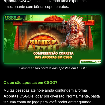
Apostas CSGO
nasceu, trazendo uma experiência
emocionante com bônus super baratos.
Compreensão correta das apostas em CSGO
O que são apostas em CSGO?
Muitas pessoas até hoje ainda confundem a forma
Apostas CSGO
e jogar por diversão. Normalmente, basta
ter uma conta no jogo para você poder entrar quando