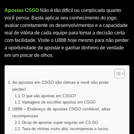
Apostas CSGO
Não é tão difícil ou complicado quanto
você pensa. Basta aplicar seu conhecimento do jogo,
avaliar corretamente os desenvolvimentos e a capacidade
real de vitória de cada equipe para tomar a decisão certa
com facilidade. Visite o U888 hoje mesmo para não perder
a oportunidade de apostar e ganhar dinheiro de verdade
em um piscar de olhos.
Table of Contents
As apostas em CSGO são ótimas e você não pode
perder!
O que são apostas em CSGO?
Vantagens de escolher apostas em CSGO
U888 – Endereço de apostas CSGO confiável, altas
recompensas
Dicas de apostas super seguras em CS:GO
Taxa de vitórias muito alta, recompensas e lucros