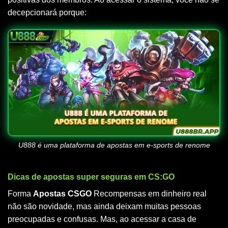
decepcionará porque:
U888 é uma plataforma de apostas em e-sports de renome
Dicas de apostas super seguras em CS:GO
Forma
Apostas CSGO
Recompensas em dinheiro real
não são novidade, mas ainda deixam muitas pessoas
preocupadas e confusas. Mas, ao acessar a casa de