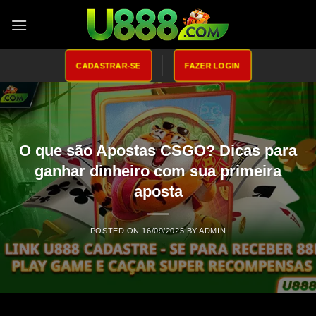
Skip
to
content
CADASTRAR-SE
FAZER LOGIN
O que são Apostas CSGO? Dicas para
ganhar dinheiro com sua primeira
aposta
POSTED ON
16/09/2025
BY
ADMIN