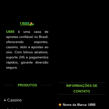
Números
Loteria
e
Mega-
Ganhe
Sena,
o
Fácil
Jackpot
de
de
Ganhar,
1.000
Rápido
Bilhões
de
de
Jogar
VND
e
U888
é uma casa de
Super
Atrativo
apostas confiável no Brasil,
oferecendo esportes,
cassino, slots e apostas ao
vivo. Com bônus atrativos,
suporte 24h e pagamentos
rápidos, garante diversão
segura.
PRODUTOS
INFORMAÇÕES DE
CONTATO
Cassino
Nome da Marca: U888