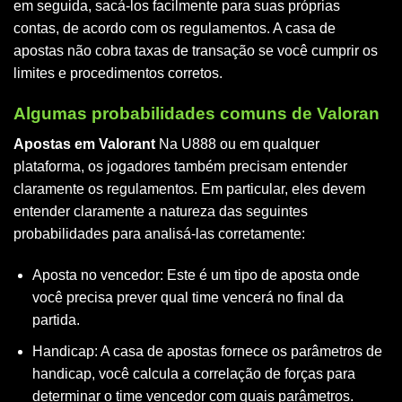
em seguida, sacá-los facilmente para suas próprias
contas, de acordo com os regulamentos. A casa de
apostas não cobra taxas de transação se você cumprir os
limites e procedimentos corretos.
Algumas probabilidades comuns de Valoran
Apostas em Valorant
Na U888 ou em qualquer
plataforma, os jogadores também precisam entender
claramente os regulamentos. Em particular, eles devem
entender claramente a natureza das seguintes
probabilidades para analisá-las corretamente:
Aposta no vencedor: Este é um tipo de aposta onde
você precisa prever qual time vencerá no final da
partida.
Handicap: A casa de apostas fornece os parâmetros de
handicap, você calcula a correlação de forças para
determinar o time vencedor com quais parâmetros.