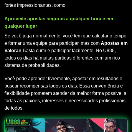
fortes impressionantes, como:
Aproveite apostas seguras a qualquer hora e em
qualquer lugar
Se você joga normalmente, você tem que calcular o tempo
e formar uma equipe para participar, mas com
Apostas em
Valoran
Basta curtir e participar facilmente. No U888,
todos os dias há muitas partidas diferentes com um rico
sistema de probabilidades.
Você pode aprender livremente, apostar em resultados e
buscar recompensas todos os dias. Essa conveniência e
flexibilidade prometem atender da melhor forma possível a
todas as paixões, interesses e necessidades profissionais
de todos.