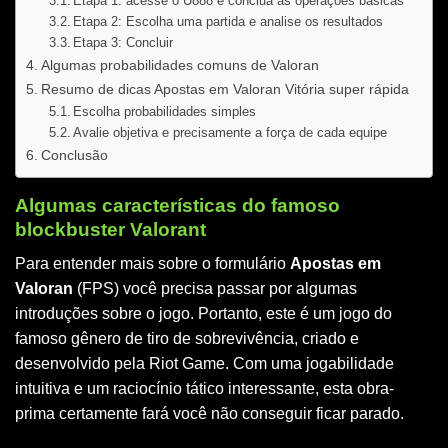
Etapa 1: acesse o U888 e conclua as operações básicas
Etapa 2: Escolha uma partida e analise os resultados
Etapa 3: Concluir
Algumas probabilidades comuns de Valoran
Resumo de dicas Apostas em Valoran Vitória super rápida
Escolha probabilidades simples
Avalie objetiva e precisamente a força de cada equipe
Conclusão
Algumas características do famoso
blockbuster Valorant
Para entender mais sobre o formulário
Apostas em
Valoran
(FPS) você precisa passar por algumas
introduções sobre o jogo. Portanto, este é um jogo do
famoso gênero de tiro de sobrevivência, criado e
desenvolvido pela Riot Game. Com uma jogabilidade
intuitiva e um raciocínio tático interessante, esta obra-
prima certamente fará você não conseguir ficar parado.