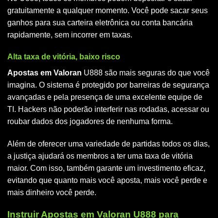
gratuitamente a qualquer momento. Você pode sacar seus
ganhos para sua carteira eletrônica ou conta bancária
rapidamente, sem incorrer em taxas.
Alta taxa de vitória, baixo risco
Apostas em Valoran
U888 são mais seguras do que você
imagina. O sistema é protegido por barreiras de segurança
avançadas e pela presença de uma excelente equipe de
TI. Hackers não poderão interferir nas rodadas, acessar ou
roubar dados dos jogadores de nenhuma forma.
Além de oferecer uma variedade de partidas todos os dias,
a justiça ajudará os membros a ter uma taxa de vitória
maior. Com isso, também garante um investimento eficaz,
evitando que quanto mais você aposta, mais você perde e
mais dinheiro você perde.
Instruir Apostas em Valoran U888 para