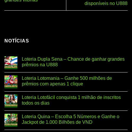
disponíveis no U888
NOTÍCIAS
Loteria Dupla Sena – Chance de ganhar grandes
prêmios na U888
Nenhum
comentário
Loteria Lotomania – Ganhe 500 milhões de
em
Loteria
prêmios com apenas 1 clique
Dupla
Sena
Nenhum
–
comentário
Loteria Lotofácil conquista 1 milhão de inscritos
Chance
em
de
Loteria
todos os dias
ganhar
Lotomania
grandes
–
Nenhum
prêmios
Ganhe
comentário
Loteria Quina – Escolha 5 Números e Ganhe o
na
500
em
U888
milhões
Loteria
Jackpot de 1.000 Bilhões de VND
de
Lotofácil
prêmios
conquista
Nenhum
com
1
comentário