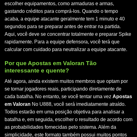
escolher equipamentos, como armaduras e armas,
gastando créditos para comprá-los. Quando o tempo
acaba, a equipe atacante geralmente tem 1 minuto e 40
segundos para se preparar antes de entrar na partida.
Aqui, você deve se concentrar totalmente e preparar Spike
rapidamente. Para a equipe defensora, você terá que
calcular com cuidado para neutralizar a equipe atacante.
Por que Apostas em Valoran Tão
interessante e quente?
Até agora, ainda existem muitos membros que optam por
se tornar jogadores reais, participando diretamente de
cada batalha. No entanto, se você tentar uma vez
Apostas
em Valoran
No U888, você será imediatamente atraído.
Todos estarão em uma posição objetiva para analisar a
batalha e, em seguida, escolher o resultado de acordo com
as probabilidades fornecidas pelo sistema. Além da
simplicidade, este formato também possui muitos pontos