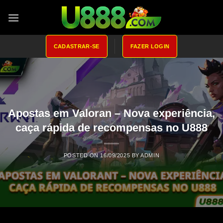
Skip
to
content
CADASTRAR-SE
FAZER LOGIN
Apostas em Valoran – Nova experiência,
caça rápida de recompensas no U888
POSTED ON
16/09/2025
BY
ADMIN