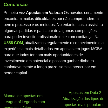
Conclusão
Primeira vez
Apostas em Valoran
Os novatos certamente
encontram muitas dificuldades por não compreenderem
bem o processo e os métodos. No entanto, basta assistir a
algumas partidas e participar de algumas competições
para poder investir profissionalmente com confiança. Na
U888 COM
, atualizamos regularmente o conhecimento e a
experiência mais detalhados em apostas em jogos MOBA
para que todos tenham mais oportunidades de
investimento em potencial e possam ganhar dinheiro
confortavelmente a longo prazo, sem se preocupar em
perder capital.
Apostas em Dota 2 –
Manual de apostas em
Atualização dos tipos de
League of Legends com
apostas mais populares
grandes vitórias