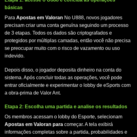
básicas
Para
Apostas em Valoran
No U888, novos jogadores
precisam criar uma conta genuína seguindo um processo
de 3 etapas. Todos os dados são criptografados e
protegidos por múltiplas camadas, então você não precisa
se preocupar muito com o risco de vazamento ou uso
indevido.
Depois disso, o jogador deposita dinheiro na conta do
sistema. Após concluir todas as operações, você pode
entrar oficialmente e experimentar o lobby de eSports com
a obra-prima de Valor Ant.
Etapa 2: Escolha uma partida e analise os resultados
Os membros acessam o lobby do Esporte, selecionam
Apostas em Valoran para
começar. A tela exibirá
informações completas sobre a partida, probabilidades e