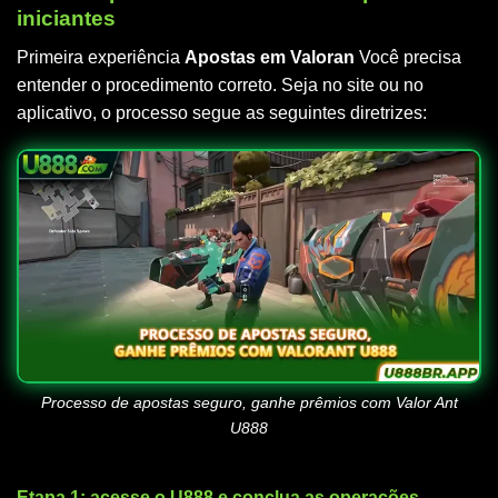
iniciantes
Primeira experiência
Apostas em Valoran
Você precisa
entender o procedimento correto. Seja no site ou no
aplicativo, o processo segue as seguintes diretrizes:
Processo de apostas seguro, ganhe prêmios com Valor Ant
U888
Etapa 1: acesse o U888 e conclua as operações