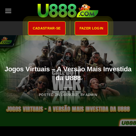
Skip
to
content
CADASTRAR-SE
FAZER LOGIN
Jogos Virtuais – A Versão Mais Investida
da U888
POSTED ON
16/09/2025
BY
ADMIN