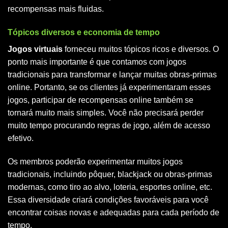
recompensas mais fluidas.
Tópicos diversos e economia de tempo
Jogos virtuais
forneceu muitos tópicos ricos e diversos. O
ponto mais importante é que contamos com jogos
tradicionais para transformar e lançar muitas obras-primas
online. Portanto, se os clientes já experimentaram esses
jogos, participar de recompensas online também se
tornará muito mais simples. Você não precisará perder
muito tempo procurando regras de jogo, além de acesso
efetivo.
Os membros poderão experimentar muitos jogos
tradicionais, incluindo pôquer, blackjack ou obras-primas
modernas, como tiro ao alvo, loteria, esportes online, etc.
Essa diversidade criará condições favoráveis ​​para você
encontrar coisas novas e adequadas para cada período de
tempo.