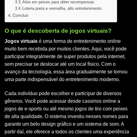
Atire em peixes para obter recompensas
Loteria preta e vermelha, alto entretenimento
Concluir
O que é descoberta de jogos virtuais?
Jogos virtuais
é uma forma de entretenimento online
muito bem recebida por muitos clientes. Aqui, você pode
participar integralmente de super produtos pela internet,
sem precisar se deslocar até um local físico. Com o
avanço da tecnologia, essa área gradualmente se tornou
uma parte indispensável do entretenimento moderno.
Cada indivíduo pode escolher e participar de diversos
gêneros. Você pode acessar desde cassinos online a
jogos de e-sports ou até mesmo jogos de tiro com peixes
de alta qualidade. O sistema investiu nesses nomes para
garantir um belo design gráfico e um sistema de som. A
partir daí, ele oferece a todos os clientes uma experiência