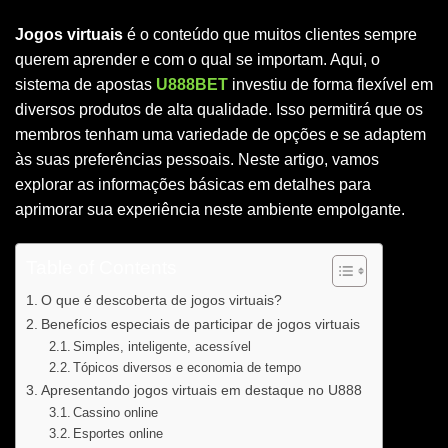
Jogos virtuais
é o conteúdo que muitos clientes sempre
querem aprender e com o qual se importam. Aqui, o
sistema de apostas
U888BET
investiu de forma flexível em
diversos produtos de alta qualidade. Isso permitirá que os
membros tenham uma variedade de opções e se adaptem
às suas preferências pessoais. Neste artigo, vamos
explorar as informações básicas em detalhes para
aprimorar sua experiência neste ambiente empolgante.
Table of Contents
O que é descoberta de jogos virtuais?
Benefícios especiais de participar de jogos virtuais
Simples, inteligente, acessível
Tópicos diversos e economia de tempo
Apresentando jogos virtuais em destaque no U888
Cassino online
Esportes online