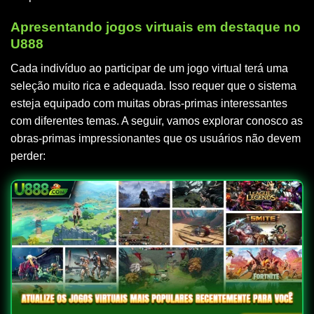
Apresentando jogos virtuais em destaque no
U888
Cada indivíduo ao participar de um jogo virtual terá uma
seleção muito rica e adequada. Isso requer que o sistema
esteja equipado com muitas obras-primas interessantes
com diferentes temas. A seguir, vamos explorar conosco as
obras-primas impressionantes que os usuários não devem
perder: